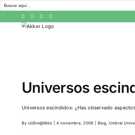
Buscar:
Skip
Facebook
X
Instagram
Pinterest
to
content
Universos escin
Universos escindidos: ¿Has observado aspectos d
By
clzBm@Mdo
|
4 noviembre, 2008
|
Blog
,
Umbral Unive