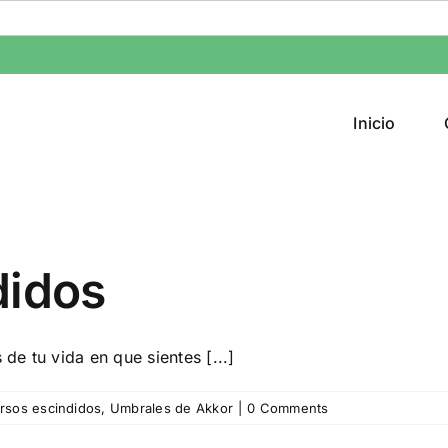
Inicio
didos
e tu vida en que sientes [...]
rsos escindidos
,
Umbrales de Akkor
|
0 Comments