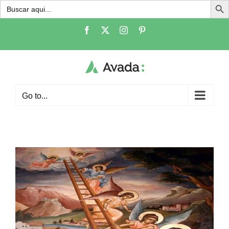
Buscar:
Skip
Facebook
X
Instagram
Pinterest
to
content
Go to...