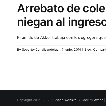
Arrebato de col
niegan al ingreso
Piramide de Akkor trabaja con los egregors que a
By
Soporte-Canalizandoluz
|
7 junio, 2014
|
Blog
,
Compart
Copyright 2012 - 2026 |
Avada Website Builder
by
Avada
|