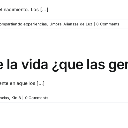
l nacimiento. Los [...]
ompartiendo experiencias
,
Umbral Alianzas de Luz
|
0 Comments
 la vida ¿que las ge
nte en aquellos [...]
ncias
,
Kin 8
|
0 Comments