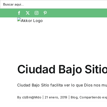
Buscar:
Skip
Facebook
X
Instagram
Pinterest
to
content
Ciudad Bajo Sitio
Ciudad Bajo Sitio facilita ver lo que Dios nos mue
By
clzBm@Mdo
|
21 enero, 2019
|
Blog
,
Compartiendo exp