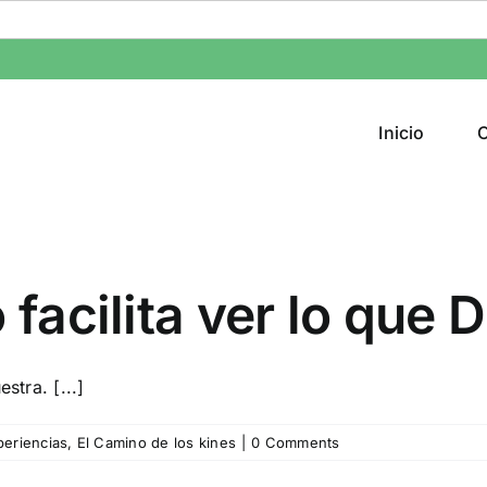
Inicio
C
 facilita ver lo que
stra. [...]
eriencias
,
El Camino de los kines
|
0 Comments