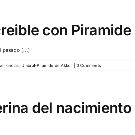
reible con Piramide
 pasado [...]
eriencias
,
Umbral-Pirámide de Akkor
|
0 Comments
rina del nacimiento