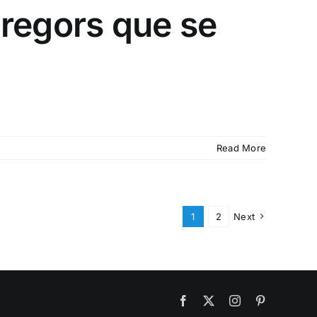
gregors que se
Read More
1
2
Next
Facebook
X
Instagram
Pinterest