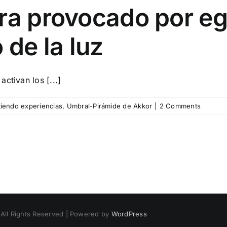
era provocado por e
 de la luz
ctivan los [...]
iendo experiencias
,
Umbral-Pirámide de Akkor
|
2 Comments
 All Rights Reserved | Powered by
WordPress