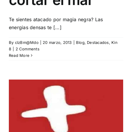
Te sientes atacado por magia negra? Las
energias densas te [...]
By
clzBm@Mdo
|
20 marzo, 2013
|
Blog
,
Destacados
,
Kin
8
|
2 Comments
Read More
s