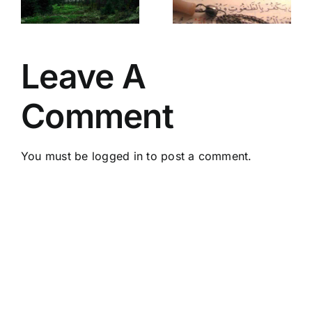
Divinidad:
karma
Ciudad
multidimens
doluz
Bajo Sitio
y potencia
en kin 1
tus dones!
Leave A
Comment
You must be
logged in
to post a comment.