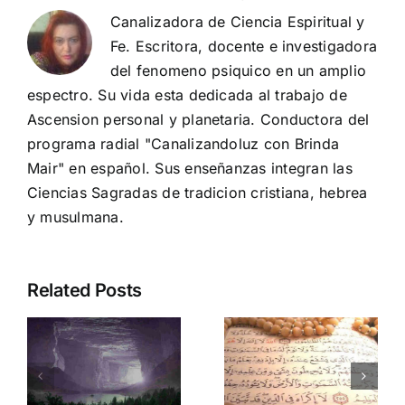
Canalizadora de Ciencia Espiritual y
Fe. Escritora, docente e investigadora
del fenomeno psiquico en un amplio
espectro. Su vida esta dedicada al trabajo de
Ascension personal y planetaria. Conductora del
programa radial "Canalizandoluz con Brinda
Mair" en español. Sus enseñanzas integran las
Ciencias Sagradas de tradicion cristiana, hebrea
y musulmana.
Related Posts
Supera
Ciudad
bloqueos y
Bajo Sitio
conectate
en kin 12:
:
con la
Sana