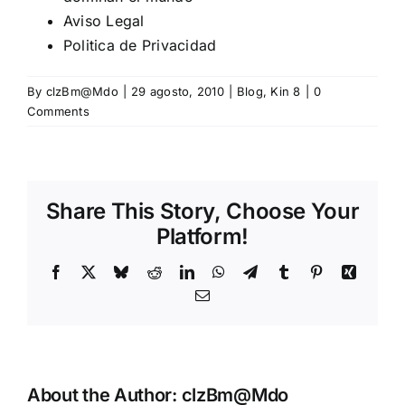
Aviso Legal
Politica de Privacidad
By
clzBm@Mdo
|
29 agosto, 2010
|
Blog
,
Kin 8
|
0
Comments
Share This Story, Choose Your
Platform!
Facebook
X
Bluesky
Reddit
LinkedIn
WhatsApp
Telegram
Tumblr
Pinterest
Xing
Email
About the Author:
clzBm@Mdo