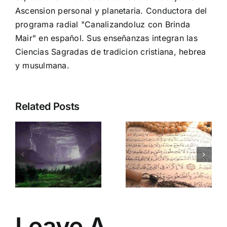
Ascension personal y planetaria. Conductora del
programa radial "Canalizandoluz con Brinda
Mair" en español. Sus enseñanzas integran las
Ciencias Sagradas de tradicion cristiana, hebrea
y musulmana.
Related Posts
Supera
Ciudad
bloqueos y
Bajo Sitio
conectate
en kin 12:
:
con la
Sana
Divinidad:
karma
Ciudad
multidimens
doluz
Bajo Sitio
y potencia
en kin 1
tus dones!
Leave A