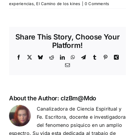
experiencias
,
El Camino de los kines
|
0 Comments
Share This Story, Choose Your
Platform!
Facebook
X
Bluesky
Reddit
LinkedIn
WhatsApp
Telegram
Tumblr
Pinterest
Xing
Email
About the Author:
clzBm@Mdo
Canalizadora de Ciencia Espiritual y
Fe. Escritora, docente e investigadora
del fenomeno psiquico en un amplio
espectro. Su vida esta dedicada al trabajo de