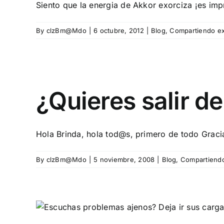
Siento que la energia de Akkor exorciza ¡es impre
By
clzBm@Mdo
|
6 octubre, 2012
|
Blog
,
Compartiendo ex
¿Quieres salir de
Hola Brinda, hola tod@s, primero de todo Gracia
By
clzBm@Mdo
|
5 noviembre, 2008
|
Blog
,
Compartiendo