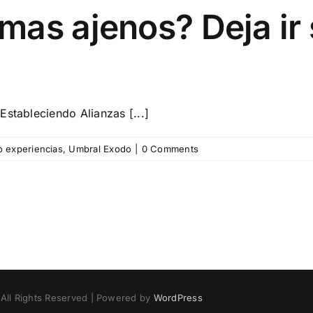
mas ajenos? Deja ir
Estableciendo Alianzas [...]
 experiencias
,
Umbral Exodo
|
0 Comments
 All Rights Reserved | Powered by
WordPress