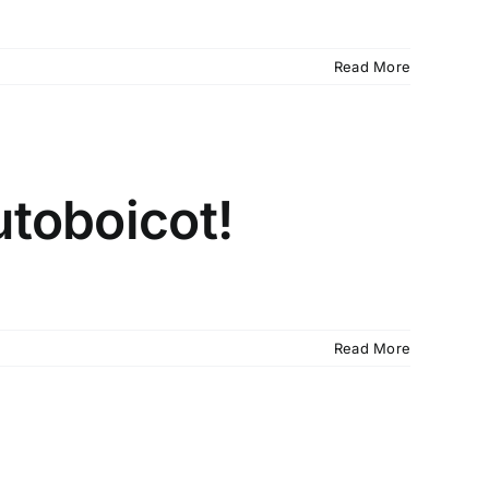
Read More
utoboicot!
Read More