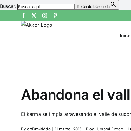
Buscar:
Botón de búsqueda
Skip
Facebook
X
Instagram
Pinterest
to
content
Inici
Abandona el vall
El karma se limpia atravesando el valle de sudor 
By
clzBm@Mdo
|
11 marzo, 2015
|
Blog
,
Umbral Exodo
|
1