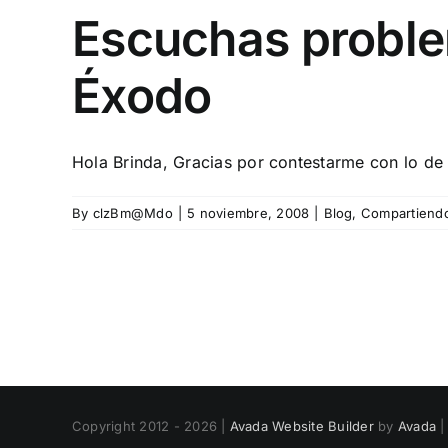
Escuchas proble
Éxodo
Hola Brinda, Gracias por contestarme con lo de 
By
clzBm@Mdo
|
5 noviembre, 2008
|
Blog
,
Compartiendo
Copyright 2012 - 2026 |
Avada Website Builder
by
Avada
|