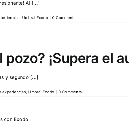
sionante! Al [...]
periencias
,
Umbral Exodo
|
0 Comments
l pozo? ¡Supera el a
s y segundo [...]
 experiencias
,
Umbral Exodo
|
0 Comments