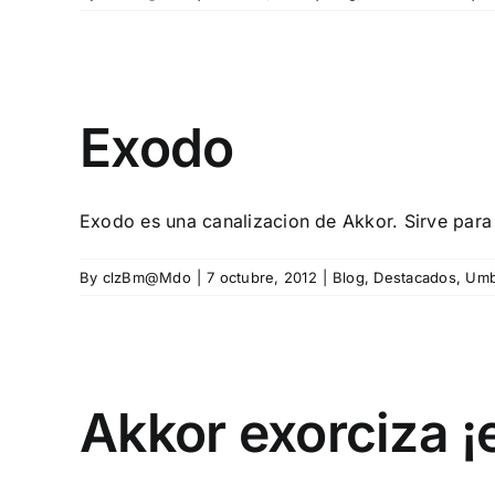
Exodo
Exodo es una canalizacion de Akkor. Sirve para l
By
clzBm@Mdo
|
7 octubre, 2012
|
Blog
,
Destacados
,
Umb
Akkor exorciza ¡