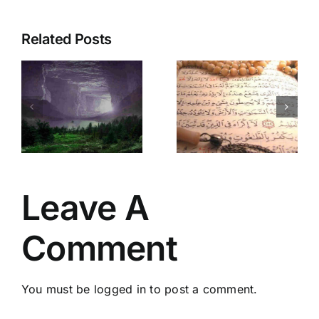
Related Posts
Supera
Ciudad
bloqueos y
Bajo Sitio
conectate
en kin 12:
:
con la
Sana
Divinidad:
karma
Ciudad
multidimens
doluz
Bajo Sitio
y potencia
en kin 1
tus dones!
Leave A
Comment
You must be
logged in
to post a comment.