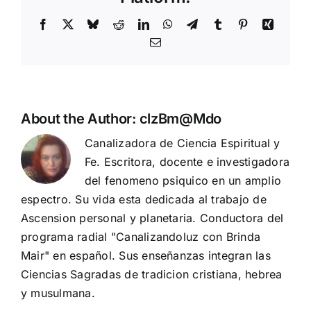
Facebook
X
Bluesky
Reddit
LinkedIn
WhatsApp
Telegram
Tumblr
Pinterest
Xing
Email
About the Author:
clzBm@Mdo
Canalizadora de Ciencia Espiritual y
Fe. Escritora, docente e investigadora
del fenomeno psiquico en un amplio
espectro. Su vida esta dedicada al trabajo de
Ascension personal y planetaria. Conductora del
programa radial "Canalizandoluz con Brinda
Mair" en español. Sus enseñanzas integran las
Ciencias Sagradas de tradicion cristiana, hebrea
y musulmana.