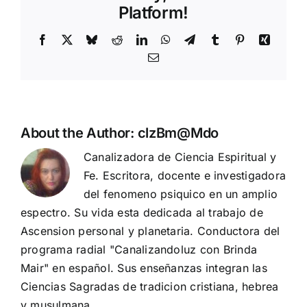
Platform!
Facebook
X
Bluesky
Reddit
LinkedIn
WhatsApp
Telegram
Tumblr
Pinterest
Xing
Email
About the Author:
clzBm@Mdo
Canalizadora de Ciencia Espiritual y
Fe. Escritora, docente e investigadora
del fenomeno psiquico en un amplio
espectro. Su vida esta dedicada al trabajo de
Ascension personal y planetaria. Conductora del
programa radial "Canalizandoluz con Brinda
Mair" en español. Sus enseñanzas integran las
Ciencias Sagradas de tradicion cristiana, hebrea
y musulmana.