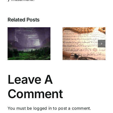
Related Posts
Supera
Ciudad
bloqueos y
Bajo Sitio
conectate
en kin 12:
:
con la
Sana
Divinidad:
karma
Ciudad
multidimens
doluz
Bajo Sitio
y potencia
en kin 1
tus dones!
Leave A
Comment
You must be
logged in
to post a comment.