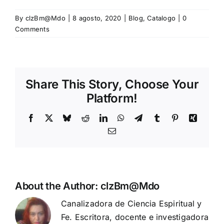
By
clzBm@Mdo
|
8 agosto, 2020
|
Blog
,
Catalogo
|
0
Comments
Share This Story, Choose Your
Platform!
Facebook
X
Bluesky
Reddit
LinkedIn
WhatsApp
Telegram
Tumblr
Pinterest
Xing
Email
About the Author:
clzBm@Mdo
Canalizadora de Ciencia Espiritual y
Fe. Escritora, docente e investigadora