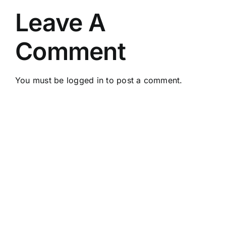
en kin 1
tus dones!
Leave A
Comment
You must be
logged in
to post a comment.