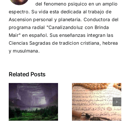
del fenomeno psiquico en un amplio
espectro. Su vida esta dedicada al trabajo de
Ascension personal y planetaria. Conductora del
programa radial "Canalizandoluz con Brinda
Mair" en español. Sus enseñanzas integran las
Ciencias Sagradas de tradicion cristiana, hebrea
y musulmana.
Related Posts
Supera
Ciudad
bloqueos y
Bajo Sitio
conectate
en kin 12:
:
con la
Sana
Divinidad:
karma
Ciudad
multidimens
doluz
Bajo Sitio
y potencia