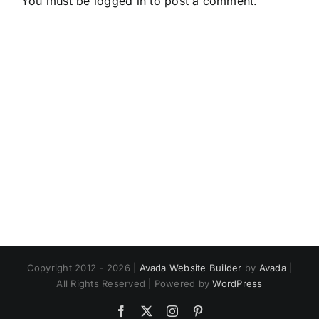
You must be
logged in
to post a comment.
Copyright 2012 - 2026 |
Avada Website Builder
by
Avada
|
All Rights Reserved | Powered by
WordPress
Facebook
X
Instagram
Pinterest