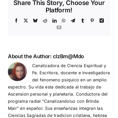
Share This Story, Choose Your
Platform!
Facebook
X
Bluesky
Reddit
LinkedIn
WhatsApp
Telegram
Tumblr
Pinterest
Xing
Email
About the Author:
clzBm@Mdo
Canalizadora de Ciencia Espiritual y
Fe. Escritora, docente e investigadora
del fenomeno psiquico en un amplio
espectro. Su vida esta dedicada al trabajo de
Ascension personal y planetaria. Conductora del
programa radial "Canalizandoluz con Brinda
Mair" en español. Sus enseñanzas integran las
Ciencias Sagradas de tradicion cristiana, hebrea