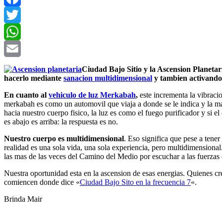
Facebook
Twitter
WhatsApp
Email
Ciudad Bajo Sitio y la Ascension Planetari
hacerlo mediante
sanacion multidimensional
y tambien activand
En cuanto al
vehiculo de luz Merkabah
,
este incrementa la vibraci
merkabah es como un automovil que viaja a donde se le indica y la ma
hacia nuestro cuerpo fisico, la luz es como el fuego purificador y si 
es abajo es arriba: la respuesta es no.
Nuestro cuerpo es multidimensional
. Eso significa que pese a tene
realidad es una sola vida, una sola experiencia, pero multidimensiona
las mas de las veces del Camino del Medio por escuchar a las fuerzas 
Nuestra oportunidad esta en la ascension de esas energias. Quienes cr
comiencen donde dice «
Ciudad Bajo Sito en la frecuencia 7
«.
Brinda Mair