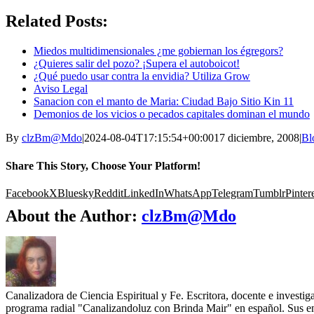
Related Posts:
Miedos multidimensionales ¿me gobiernan los égregors?
¿Quieres salir del pozo? ¡Supera el autoboicot!
¿Qué puedo usar contra la envidia? Utiliza Grow
Aviso Legal
Sanacion con el manto de Maria: Ciudad Bajo Sitio Kin 11
Demonios de los vicios o pecados capitales dominan el mundo
By
clzBm@Mdo
|
2024-08-04T17:15:54+00:00
17 diciembre, 2008
|
Bl
Share This Story, Choose Your Platform!
Facebook
X
Bluesky
Reddit
LinkedIn
WhatsApp
Telegram
Tumblr
Pinter
About the Author:
clzBm@Mdo
Canalizadora de Ciencia Espiritual y Fe. Escritora, docente e investi
programa radial "Canalizandoluz con Brinda Mair" en español. Sus en