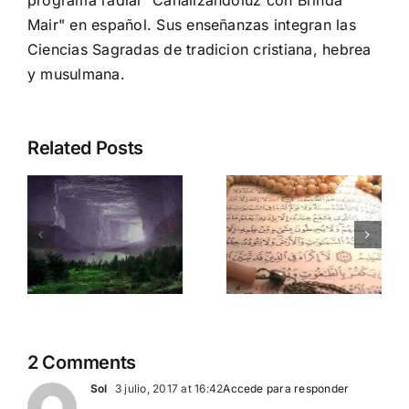
Mair" en español. Sus enseñanzas integran las
Ciencias Sagradas de tradicion cristiana, hebrea
y musulmana.
Related Posts
Supera
Ciudad
bloqueos y
Bajo Sitio
conectate
en kin 12:
:
con la
Sana
Divinidad:
karma
Ciudad
multidimens
doluz
Bajo Sitio
y potencia
en kin 1
tus dones!
2 Comments
Sol
3 julio, 2017 at 16:42
Accede para responder