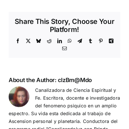
Share This Story, Choose Your
Platform!
Facebook
X
Bluesky
Reddit
LinkedIn
WhatsApp
Telegram
Tumblr
Pinterest
Xing
Email
About the Author:
clzBm@Mdo
Canalizadora de Ciencia Espiritual y
Fe. Escritora, docente e investigadora
del fenomeno psiquico en un amplio
espectro. Su vida esta dedicada al trabajo de
Ascension personal y planetaria. Conductora del
programa radial "Canalizandoluz con Brinda