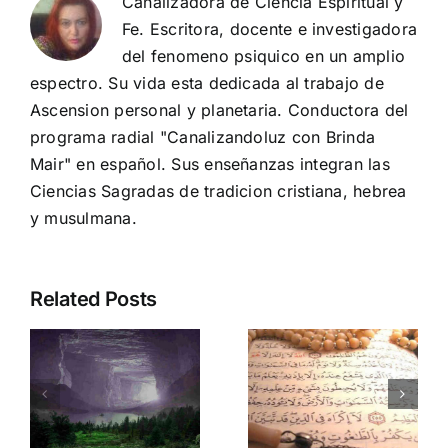
Canalizadora de Ciencia Espiritual y
Fe. Escritora, docente e investigadora
del fenomeno psiquico en un amplio
espectro. Su vida esta dedicada al trabajo de
Ascension personal y planetaria. Conductora del
programa radial "Canalizandoluz con Brinda
Mair" en español. Sus enseñanzas integran las
Ciencias Sagradas de tradicion cristiana, hebrea
y musulmana.
Related Posts
Supera
Ciudad
bloqueos y
Bajo Sitio
conectate
en kin 12:
:
con la
Sana
Divinidad:
karma