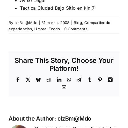
Aviso Legal
Tactica Ciudad Bajo Sitio en kin 7
By
clzBm@Mdo
|
31 marzo, 2008
|
Blog
,
Compartiendo
experiencias
,
Umbral Exodo
|
0 Comments
Share This Story, Choose Your
Platform!
Facebook
X
Bluesky
Reddit
LinkedIn
WhatsApp
Telegram
Tumblr
Pinterest
Xing
Email
About the Author:
clzBm@Mdo