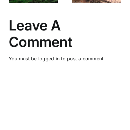
Ciudad
multidimens
doluz
Bajo Sitio
y potencia
en kin 1
tus dones!
Leave A
Comment
You must be
logged in
to post a comment.