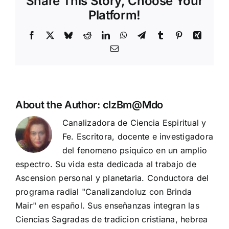
Share This Story, Choose Your
Platform!
Facebook
X
Bluesky
Reddit
LinkedIn
WhatsApp
Telegram
Tumblr
Pinterest
Xing
Email
About the Author:
clzBm@Mdo
Canalizadora de Ciencia Espiritual y
Fe. Escritora, docente e investigadora
del fenomeno psiquico en un amplio
espectro. Su vida esta dedicada al trabajo de
Ascension personal y planetaria. Conductora del
programa radial "Canalizandoluz con Brinda
Mair" en español. Sus enseñanzas integran las
Ciencias Sagradas de tradicion cristiana, hebrea