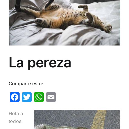
Image
La pereza
Comparte esto:
Facebook
Twitter
WhatsApp
Email
Hola a
todos.