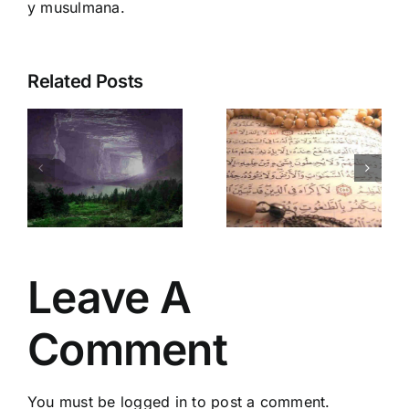
y musulmana.
Related Posts
Supera
Ciudad
bloqueos y
Bajo Sitio
conectate
en kin 12:
:
con la
Sana
Divinidad:
karma
Ciudad
multidimens
doluz
Bajo Sitio
y potencia
en kin 1
tus dones!
Leave A
Comment
You must be
logged in
to post a comment.